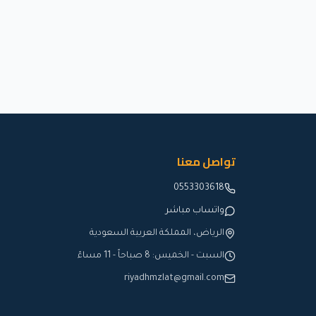
تواصل معنا
0553303618
واتساب مباشر
الرياض، المملكة العربية السعودية
السبت - الخميس: 8 صباحاً - 11 مساءً
riyadhmzlat@gmail.com