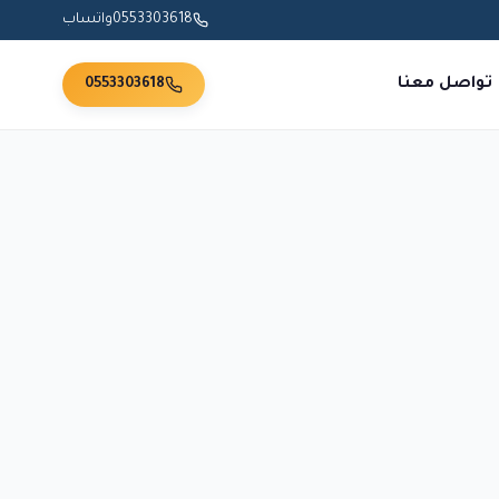
0553303618
واتساب
تواصل معنا
0553303618