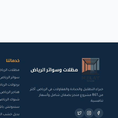
خدماتنا
مظلات وسواتر الرياض
مظلات الريا
سواتر الرياض
برجولات الري
خبراء التظليل والحدادة والمقاولات في الرياض. أكثر
هناجر الرياض
من
861
مشروع منجز بضمان شامل وأسعار
شبوك الرياض
تنافسية.
سندوتش بانل
بديل خشب ال