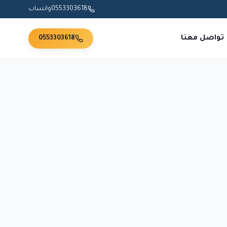
0553303618
واتساب
تواصل معنا
0553303618