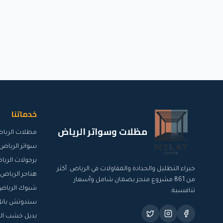
خدماتنا
مظلات وسواتر الرياض
مظلات الريا
سواتر الرياض
برجولات الري
خبراء التظليل والحدادة والمقاولات في الرياض. أكثر
هناجر الرياض
من
861
مشروع منجز بضمان شامل وأسعار
شبوك الرياض
تنافسية.
سندوتش بانل
بديل خشب ال