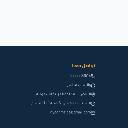
تواصل معنا
0553303618
واتساب مباشر
الرياض، المملكة العربية السعودية
السبت - الخميس: 8 صباحاً - 11 مساءً
riyadhmzlat@gmail.com